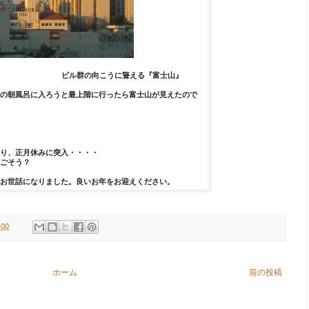
ビル群の向こうに聳える『富士山』
の朝風呂に入ろうと最上階に行ったら富士山が見えたので
り、正月休みに突入・・・・
ごそう？
お世話になりました。良いお年をお迎えください。
:00
ホーム
前の投稿