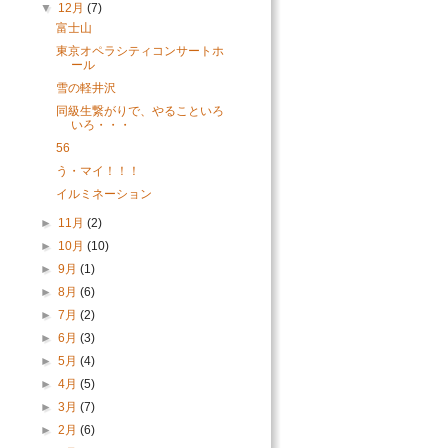
▼
12月
(7)
富士山
東京オペラシティコンサートホ
ール
雪の軽井沢
同級生繋がりで、やることいろ
いろ・・・
56
う・マイ！！！
イルミネーション
►
11月
(2)
►
10月
(10)
►
9月
(1)
►
8月
(6)
►
7月
(2)
►
6月
(3)
►
5月
(4)
►
4月
(5)
►
3月
(7)
►
2月
(6)