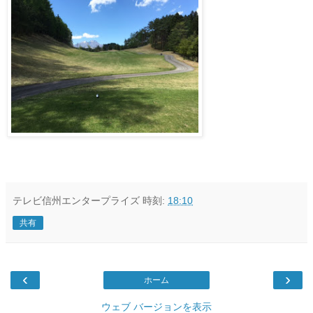
テレビ信州エンタープライズ
時刻:
18:10
共有
‹
›
ホーム
ウェブ バージョンを表示