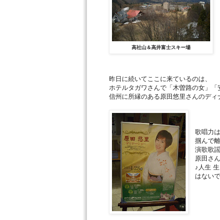
高社山＆高井富士スキー場
昨日に続いてここに来ているのは、
ホテルタガワさんで「木曽路の女」「
信州に所縁のある原田悠里さんのディ
歌唱力
掴んで
演歌歌
原田さ
♪人生 
はない