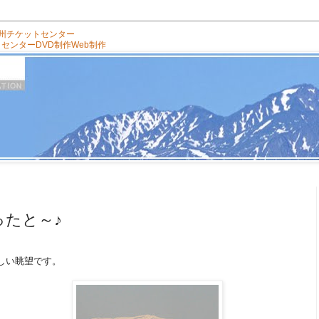
州チケットセンター
トセンター
DVD制作
Web制作
ったと～♪
。
しい眺望です。