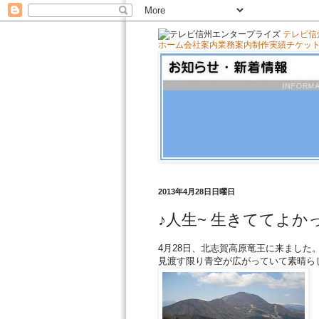
テレビ信
ホーム
会社案内
業務案内
制作実績
チケッ
2013年4月28日日曜日
♪人生~ 生きててよか
4月28日、北志賀高原竜王に来ました
見渡す限り青空が広がっていて素晴ら